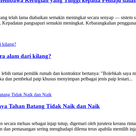
embawa Kerugian yang Tinggi kepada Pemaju dalam
o yang telah lama diabaikan semakin meningkat secara senyap — sistem 
k. Kepadatan pangsapuri semakin meningkat. Kebarangkalian penggun
ra alam dari kilang?
lebih ramai pemilik rumah dan kontraktor bertanya: "Bolehkah saya m
a dan pembekal paip khusus menyimpan pelbagai jenis paip lestari...
aya Tahan Batang Tidak Naik dan Naik
n secara meluas sebagai injap tutup, digemari oleh jurutera kerana rin
 dan pemasangan sering menghadapi dilema teras apabila memilih injap