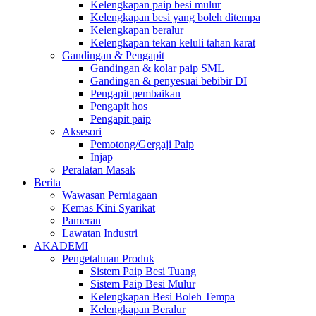
Kelengkapan paip besi mulur
Kelengkapan besi yang boleh ditempa
Kelengkapan beralur
Kelengkapan tekan keluli tahan karat
Gandingan & Pengapit
Gandingan & kolar paip SML
Gandingan & penyesuai bebibir DI
Pengapit pembaikan
Pengapit hos
Pengapit paip
Aksesori
Pemotong/Gergaji Paip
Injap
Peralatan Masak
Berita
Wawasan Perniagaan
Kemas Kini Syarikat
Pameran
Lawatan Industri
AKADEMI
Pengetahuan Produk
Sistem Paip Besi Tuang
Sistem Paip Besi Mulur
Kelengkapan Besi Boleh Tempa
Kelengkapan Beralur