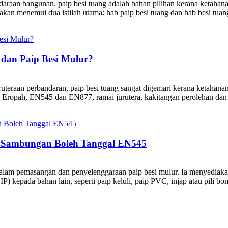
araan bangunan, paip besi tuang adalah bahan pilihan kerana ketahana
an menemui dua istilah utama: hab paip besi tuang dan hab besi tuang
 dan Paip Besi Mulur?
ruteraan perbandaran, paip besi tuang sangat digemari kerana ketahan
 Eropah, EN545 dan EN877, ramai jurutera, kakitangan perolehan dan
Sambungan Boleh Tanggal EN545
lam pemasangan dan penyelenggaraan paip besi mulur. Ia menyediakan
 kepada bahan lain, seperti paip keluli, paip PVC, injap atau pili b