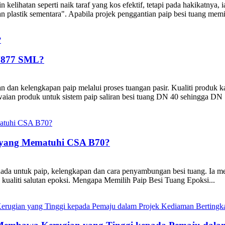
ihatan seperti naik taraf yang kos efektif, tetapi pada hakikatnya, ia
an plastik sementara". Apabila projek penggantian paip besi tuang memi
EN877 SML?
ran dan kelengkapan paip melalui proses tuangan pasir. Kualiti produk
ian produk untuk sistem paip saliran besi tuang DN 40 sehingga DN .
i yang Mematuhi CSA B70?
da untuk paip, kelengkapan dan cara penyambungan besi tuang. Ia men
n kualiti salutan epoksi. Mengapa Memilih Paip Besi Tuang Epoksi...