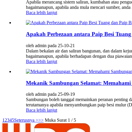
Apabila merancang sistem saliran, kumbahan atau pengud
bagaimanapun, apabila anda mula mencari sumber, anda ak
Baca lebih lanjut
Apakah Perbezaan antara Paip Besi Tuang
oleh admin pada 25-10-21
Dalam bekalan air dan saliran bangunan, dan dalam keju
bagaimanapun, apabila berhadapan dengan dua piawaian
Baca lebih lanjut
Mekanik Sambungan Selamat: Memahami 
oleh admin pada 25-09-19
Sambungan boleh tanggal memainkan peranan penting da
terutamanya apabila menyambungkan paip besi mulur (DIP)
Baca lebih lanjut
1
2
3
4
5
Seterusnya >
>>
Muka Surat 1 / 5