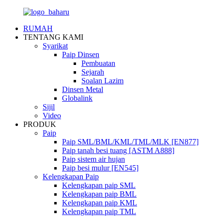
RUMAH
TENTANG KAMI
Syarikat
Paip Dinsen
Pembuatan
Sejarah
Soalan Lazim
Dinsen Metal
Globalink
Sijil
Video
PRODUK
Paip
Paip SML/BML/KML/TML/MLK [EN877]
Paip tanah besi tuang [ASTM A888]
Paip sistem air hujan
Paip besi mulur [EN545]
Kelengkapan Paip
Kelengkapan paip SML
Kelengkapan paip BML
Kelengkapan paip KML
Kelengkapan paip TML