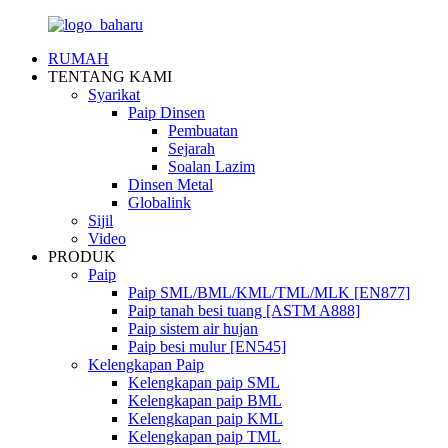
RUMAH
TENTANG KAMI
Syarikat
Paip Dinsen
Pembuatan
Sejarah
Soalan Lazim
Dinsen Metal
Globalink
Sijil
Video
PRODUK
Paip
Paip SML/BML/KML/TML/MLK [EN877]
Paip tanah besi tuang [ASTM A888]
Paip sistem air hujan
Paip besi mulur [EN545]
Kelengkapan Paip
Kelengkapan paip SML
Kelengkapan paip BML
Kelengkapan paip KML
Kelengkapan paip TML