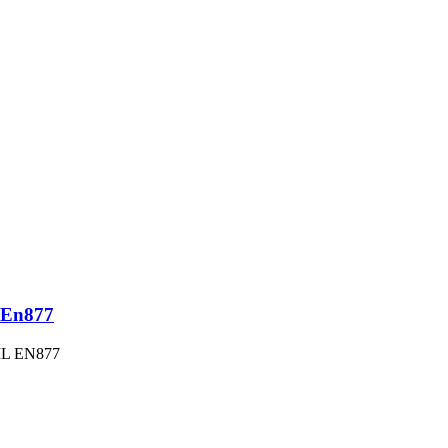
 En877
SML EN877