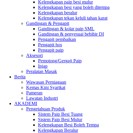
Kelengkapan paip besi mulur
Kelengkapan besi yang boleh ditempa
Kelengkapan beralur
Kelengkapan tekan keluli tahan karat
Gandingan & Pengapit
Gandingan & kolar paip SML
Gandingan & penyesuai bebibir DI
Pengapit pembaikan
Pengapit hos
Pengapit paip
Aksesori
Pemotong/Gergaji Paip
Injap
Peralatan Masak
Berita
Wawasan Perniagaan
Kemas Kini Syarikat
Pameran
Lawatan Industri
AKADEMI
Pengetahuan Produk
Sistem Paip Besi Tuang
Sistem Paip Besi Mulur
Kelengkapan Besi Boleh Tempa
Kelengkapan Beralur