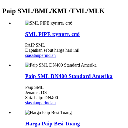
Paip SML/BML/KML/TML/MLK
SML PIPE купить спб​
PAIP SML
Dapatkan sebut harga hari ini!
siasatan
perincian
Paip SML DN400 Standard Amerika
Paip SML
Jenama: DS
Saiz Paip: DN400
siasatan
perincian
Harga Paip Besi Tuang