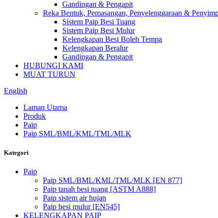
Gandingan & Pengapit
Reka Bentuk, Pemasangan, Penyelenggaraan & Penyim
Sistem Paip Besi Tuang
Sistem Paip Besi Mulur
Kelengkapan Besi Boleh Tempa
Kelengkapan Beralur
Gandingan & Pengapit
HUBUNGI KAMI
MUAT TURUN
English
Laman Utama
Produk
Paip
Paip SML/BML/KML/TML/MLK
Kategori
Paip
Paip SML/BML/KML/TML/MLK [EN 877]
Paip tanah besi tuang [ASTM A888]
Paip sistem air hujan
Paip besi mulur [EN545]
KELENGKAPAN PAIP