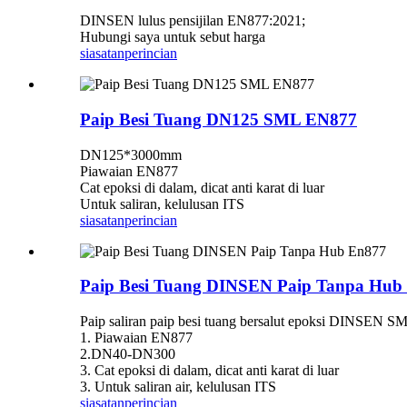
DINSEN lulus pensijilan EN877:2021;
Hubungi saya untuk sebut harga
siasatan
perincian
Paip Besi Tuang DN125 SML EN877
DN125*3000mm
Piawaian EN877
Cat epoksi di dalam, dicat anti karat di luar
Untuk saliran, kelulusan ITS
siasatan
perincian
Paip Besi Tuang DINSEN Paip Tanpa Hub
Paip saliran paip besi tuang bersalut epoksi DINSEN 
1. Piawaian EN877
2.DN40-DN300
3. Cat epoksi di dalam, dicat anti karat di luar
3. Untuk saliran air, kelulusan ITS
siasatan
perincian