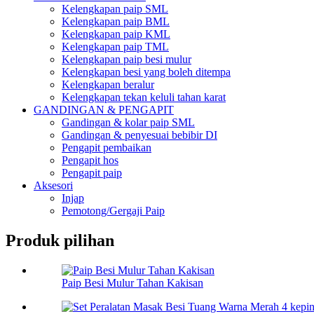
Kelengkapan paip SML
Kelengkapan paip BML
Kelengkapan paip KML
Kelengkapan paip TML
Kelengkapan paip besi mulur
Kelengkapan besi yang boleh ditempa
Kelengkapan beralur
Kelengkapan tekan keluli tahan karat
GANDINGAN & PENGAPIT
Gandingan & kolar paip SML
Gandingan & penyesuai bebibir DI
Pengapit pembaikan
Pengapit hos
Pengapit paip
Aksesori
Injap
Pemotong/Gergaji Paip
Produk pilihan
Paip Besi Mulur Tahan Kakisan